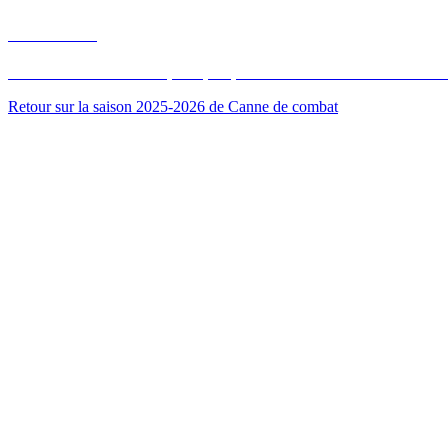
cannesluco
Club de canne de combat, française, et bâton dans le 6e Paris. Les tir
Retour sur la saison 2025-2026 de Canne de combat